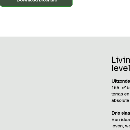
Livi
leve
Uitzonder
155 m² b
terras en
absolute
Drie sla
Een ideal
leven, w