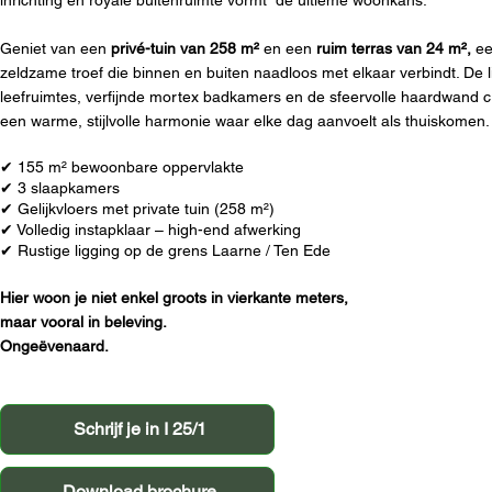
inrichting en royale buitenruimte vormt de ultieme woonkans.
Geniet van een
privé-tuin van 258 m²
en een
ruim terras van 24 m²,
ee
zeldzame troef die binnen en buiten naadloos met elkaar verbindt. De li
leefruimtes, verfijnde mortex badkamers en de sfeervolle haardwand 
een warme, stijlvolle harmonie waar elke dag aanvoelt als thuiskomen.
✔ 155 m² bewoonbare oppervlakte
✔ 3 slaapkamers
✔ Gelijkvloers met private tuin (258 m²)
✔ Volledig instapklaar – high-end afwerking
✔ Rustige ligging op de grens Laarne / Ten Ede
Hier woon je niet enkel groots in vierkante meters,
maar vooral in beleving.
Ongeëvenaard.
Schrijf je in I 25/1
Download brochure