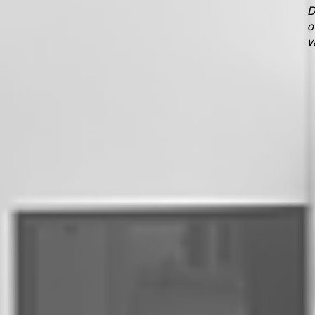
D
o
v