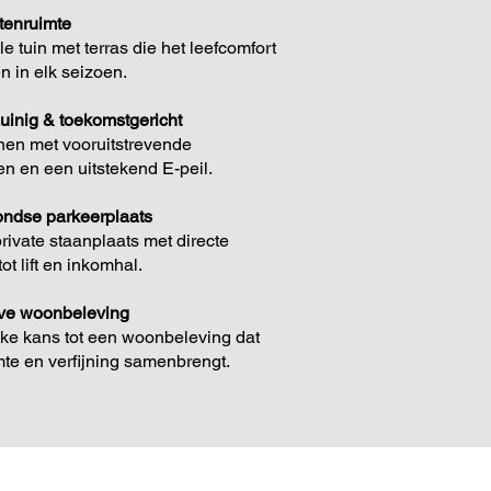
itenruimte
e tuin met terras die het leefcomfort
n in elk seizoen.
uinig & toekomstgericht
n met vooruitstrevende
en en een uitstekend E-peil.
ndse parkeerplaats
private staanplaats met directe
ot lift en inkomhal.
ve woonbeleving
ke kans tot een woonbeleving dat
mte en verfijning samenbrengt.