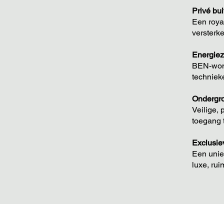
Privé bu
Een royal
versterke
Energiez
BEN-wone
techniek
Ondergro
Veilige, 
toegang t
Exclusie
Een unie
luxe, rui