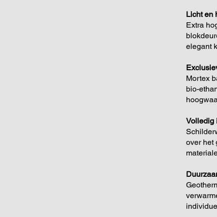
Licht en
Extra ho
blokdeur
elegant k
Exclusie
Mortex b
bio-etha
hoogwaar
Volledig 
Schilder
over het
materialen
Duurzaa
Geother
verwarme
individu