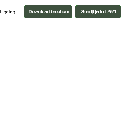
Download brochure
Schrijf je in I 25/1
Ligging