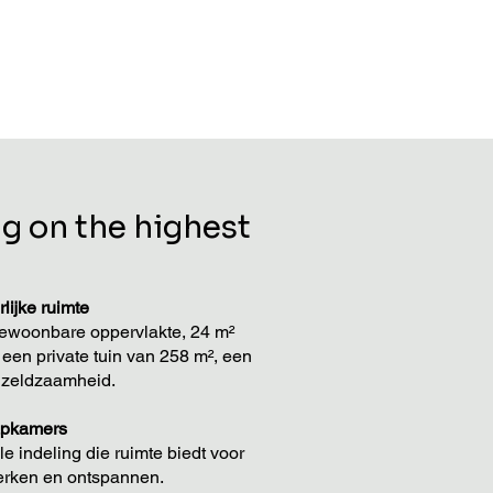
ng on the highest
l
lijke ruimte
ewoonbare oppervlakte, 24 m²
 een private tuin van 258 m², een
 zeldzaamheid.
apkamers
e indeling die ruimte biedt voor
erken en ontspannen.