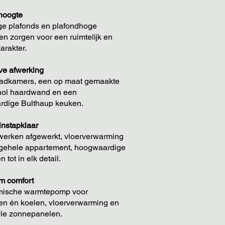
 hoogte
ge plafonds en plafondhoge
en zorgen voor een ruimtelijk en
arakter.
ve afwerking
adkamers, een op maat gemaakte
nol haardwand en een
dige Bulthaup keuken.
instapklaar
werken afgewerkt, vloerverwarming
 gehele appartement, hoogwaardige
 tot in elk detail.
m comfort
mische warmtepomp voor
n én koelen, vloerverwarming en
ele zonnepanelen.